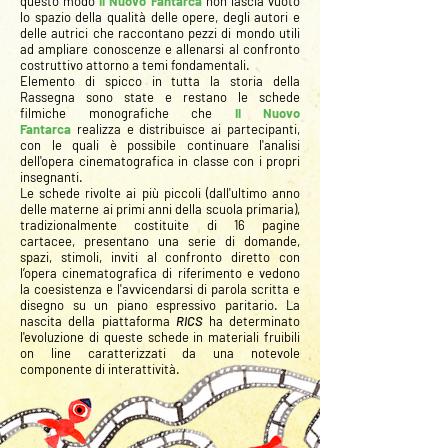
questo modo
Il Nuovo Fantarca
non lascia vuoto
lo spazio della qualità delle opere, degli autori e
delle autrici che raccontano pezzi di mondo utili
ad ampliare conoscenze e allenarsi al confronto
costruttivo attorno a temi fondamentali.
Elemento di spicco in tutta la storia della
Rassegna sono state e restano le schede
filmiche monografiche che
Il Nuovo
Fantarca
realizza e distribuisce ai partecipanti,
con le quali è possibile continuare l'analisi
dell'opera cinematografica in classe con i propri
insegnanti.
Le schede rivolte ai più piccoli (dall'ultimo anno
delle materne ai primi anni della scuola primaria),
tradizionalmente costituite di 16 pagine
cartacee, presentano una serie di domande,
spazi, stimoli, inviti al confronto diretto con
l’opera cinematografica di riferimento e vedono
la coesistenza e l'avvicendarsi di parola scritta e
disegno su un piano espressivo paritario. La
nascita della piattaforma
RICS
ha determinato
l'evoluzione di queste schede in materiali fruibili
on line caratterizzati da una notevole
componente di interattività.