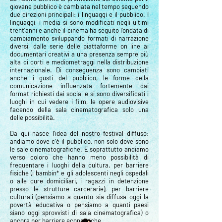
giovane pubblico è cambiata nel tempo seguendo
due direzioni principali: i linguaggi e il pubblico. I
linguaggi, i media si sono modificati negli ultimi
trent’anni e anche il cinema ha seguito l’ondata di
cambiamento sviluppando formati di narrazione
diversi, dalle serie delle piattaforme on line ai
documentari creativi a una presenza sempre più
alta di corti e mediometraggi nella distribuzione
internazionale. Di conseguenza sono cambiati
anche i gusti del pubblico, le forme della
comunicazione influenzata fortemente dai
format richiesti dai social e si sono diversificati i
luoghi in cui vedere i film, le opere audiovisive
facendo della sala cinematografica solo una
delle possibilità.
Da qui nasce l’idea del nostro festival diffuso:
andiamo dove c’è il pubblico, non solo dove sono
le sale cinematografiche. E soprattutto andiamo
verso coloro che hanno meno possibilità di
frequentare i luoghi della cultura, per barriere
fisiche (i bambin* e gli adolescenti negli ospedali
o alle cure domiciliari, i ragazzi in detenzione
presso le strutture carcerarie), per barriere
culturali (pensiamo a quanto sia diffusa oggi la
povertà educativa o pensiamo a quanti paesi
siano oggi sprovvisti di sala cinematografica) o
ancora per barriere economiche.