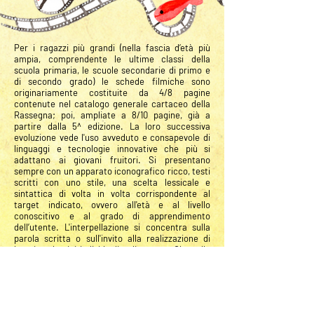
Per i ragazzi più grandi (nella fascia d’età più
ampia, comprendente le ultime classi della
scuola primaria, le scuole secondarie di primo e
di secondo grado) le schede filmiche sono
originariamente costituite da 4/8 pagine
contenute nel catalogo generale cartaceo della
Rassegna; poi, ampliate a 8/10 pagine, già a
partire dalla 5^ edizione. La loro successiva
evoluzione vede l'uso avveduto e consapevole di
linguaggi e tecnologie innovative che più si
adattano ai giovani fruitori. Si presentano
sempre con un apparato iconografico ricco, testi
scritti con uno stile, una scelta lessicale e
sintattica di volta in volta corrispondente al
target indicato, ovvero all'età e al livello
conoscitivo e al grado di apprendimento
dell’utente. L'interpellazione si concentra sulla
parola scritta o sull'invito alla realizzazione di
lavori scolastici individuali o di gruppo. Oltre alla
scheda tecnica, alle finestre informative, alla
sinossi relative all'opera cinematografica,
vengono offerti ampi testi con percorsi di
lettura/analisi suddivisi in paragrafi tematici, con
un feedback finale affidato a un questionario