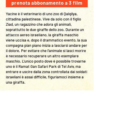
prenota abbonamento a 3 film
Yacine è il veterinario di uno zoo di Qalqilya,
cittadina palestinese. Vive da solo con il figlio
Ziad, un ragazzino che adora gli animali,
soprattutto le due giraffe dello zoo. Durante un
attacco aereo israeliano, la giraffa maschio
viene uccisa e, dopo il drammatico evento, la sua
compagna pian piano inizia a lasciarsi andare per
il dolore. Per evitare che l'animale si lasci morire
è necessario recuperare un altro esemplare
maschio. L'unico posto dove è possibile trovarne
uno è il Ramat Gan Safari Park di Tel Aviv, ma
entrare e uscire dalla zona controllata dai soldati
israeliani è assai difficile, figuriamoci insieme a
una giraffa.
Temi:
La difficile realtà vissuta nei territori
palestinesi dove la vita, anche quella degli
animali, è perennemente a rischio; ricerca di un
futuro di serenità e la possibilità di un
cambiamento positivo.
Note:
Giraffada
, liberamente ispirato ad eventi
realmente accaduti nel 2002 a Qalqilya, racconta