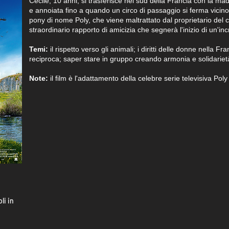
Cécile, 10 anni, si trasferisce nel sud della Francia con la m
e annoiata fino a quando un circo di passaggio si ferma vicino
pony di nome Poly, che viene maltrattato dal proprietario del 
straordinario rapporto di amicizia che segnerà l'inizio di un'in
Temi:
il rispetto verso gli animali; i diritti delle donne nella Fr
reciproca; saper stare in gruppo creando armonia e solidariet
Note:
il film è l'adattamento della celebre serie televisiva Poly
li in