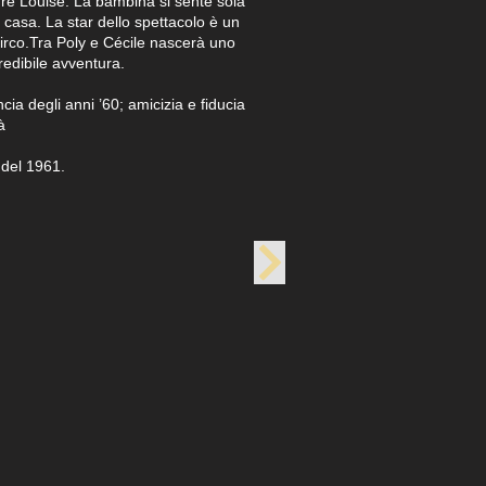
adre Louise. La bambina si sente sola
 casa. La star dello spettacolo è un
circo.Tra Poly e Cécile nascerà uno
credibile avventura.
ancia degli anni ’60; amicizia e fiducia
à
 del 1961.